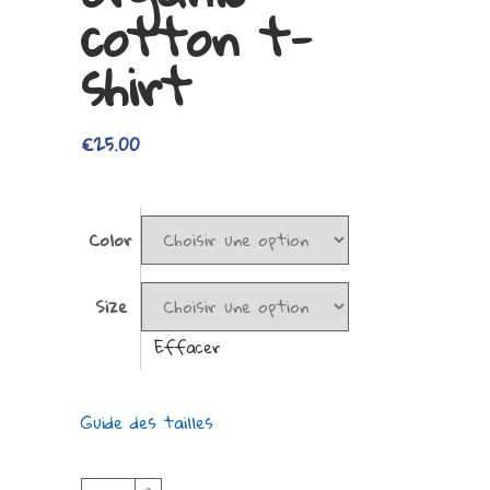
cotton t-
shirt
€
25.00
Color
Size
Effacer
Guide des tailles