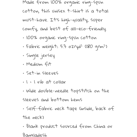
Made from 100% organic ring-spun
cotton, this unisex t-shirt is a total
must-have. It’s high-quality, super
comfy, and best of all—eco-friendly.
• 100% organic ring-spun cotton
• Fabric weight: 5.3 oz/yd² (180 g/m²)
• Single jersey
• Medium fit
• Set-in sleeves
• 1 × 1 rib at collar
• Wide double-needle topstitch on the
sleeves and bottom hems
• Self-fabric neck tape (inside, back of
the neck)
• Blank product sourced from China or
Bangladesh