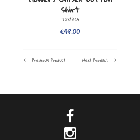
shirt
a
plusieurs
Textiles
variations.
€
48.00
Les
options
peuvent
Previous Product
Next Product
être
choisies
sur
la
page
du
produit