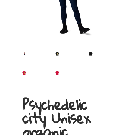
Psychedelic
city Unisex
organic