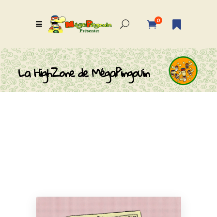
0
La HighZone de MégaPingouin
Catégories de
la HighZone