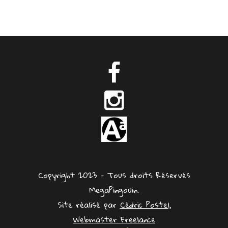
être
choisies
sur
la
page
du
produit
Copyright 2023 – Tous droits Réservés
MegaPingouin.
Site réalisé par
Cédric Postel,
Webmaster Freelance