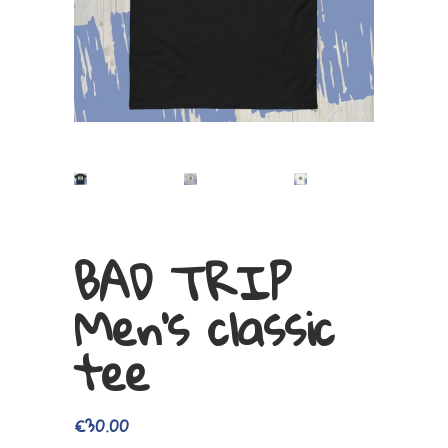
BAD TRIP
Men’s classic
tee
€
30.00