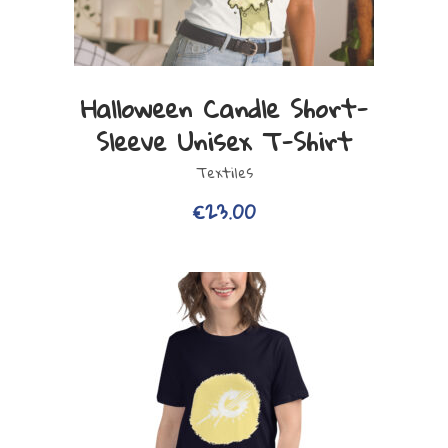
Ce
VIEW PRODUCT
Halloween Candle Short-
produit
Sleeve Unisex T-Shirt
a
plusieurs
Textiles
variations.
€
23.00
Les
options
peuvent
être
choisies
sur
la
page