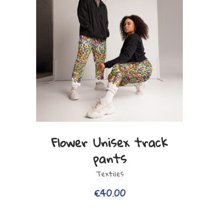
Ce
VIEW PRODUCT
Flower Unisex track
produit
pants
a
plusieurs
Textiles
variations.
€
40.00
Les
options