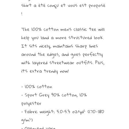
shirt a été conçu et vous est proposé
!
The 100% cotton men’s classic tee will
help you land a more structured look.
It sits nicely, maintains sharp lines
around the edges, and goes perfectly
with layered streetwear outfits. Plus,
it’s extra trendy now!
• 100% cotton
• Sport Grey 90% cotton, 10%
polyester
• Fabric weight: 5.0–5.3 oz/yd² (170-180
g/m²)
• Open-end yarn