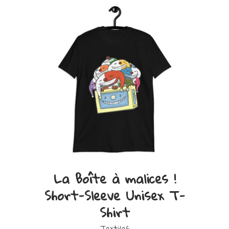
peuvent
être
choisies
sur
la
page
du
produit
Ce
VIEW PRODUCT
La Boîte à malices !
produit
Short-Sleeve Unisex T-
a
Shirt
plusieurs
variations.
Textiles