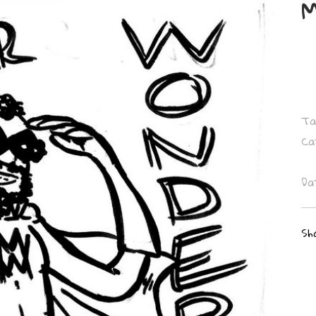
M
Ta
Ca
Da
Sh