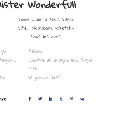
ister Wonderfull
Tome 2 de la série Super
Cité. Nouveaux scketchs
tous les mois
gs:
Album
tegory:
L'antre du dragon lion, Super
Cité
te:
21 janvier 2019
are