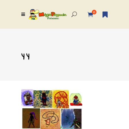
0
y y