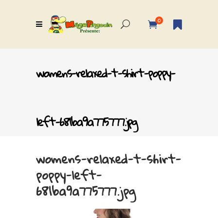
0
womens-relaxed-t-shirt-poppy-
left-681ba9a775777.jpg
womens-relaxed-t-shirt-
poppy-left-
681ba9a775777.jpg