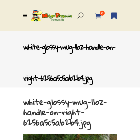
0
white-glossy-mug-11oz-handle-on-
right-6256a5c5ab2b4.jpg
white-glossy-mug-11oz-
handle-on-right-
6256a5c5ab2b4.jpg