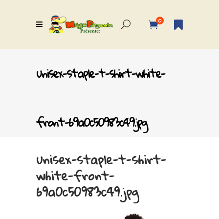
0
unisex-staple-t-shirt-white-
front-69a0c50983c49.jpg
unisex-staple-t-shirt-
white-front-
69a0c50983c49.jpg