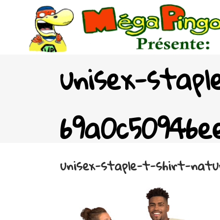
unisex-stapl
69a0c50946ee
unisex-staple-t-shirt-natu