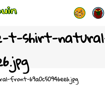
e-t-shirt-natura
6.jpg
ral-front-69a0c50946ee6.jpg