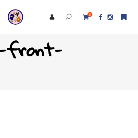
0
l-front-