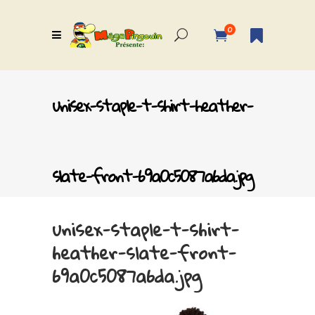
0
unisex-staple-t-shirt-heather-
slate-front-69a0c5087a6da.jpg
unisex-staple-t-shirt-
heather-slate-front-
69a0c5087a6da.jpg