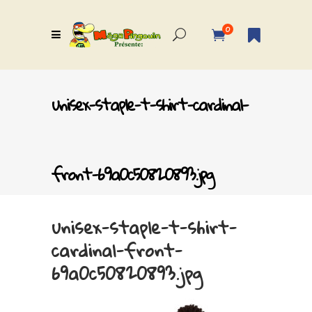
0
unisex-staple-t-shirt-cardinal-
front-69a0c50820893.jpg
unisex-staple-t-shirt-
cardinal-front-
69a0c50820893.jpg