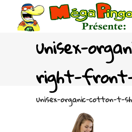
unisex-organ
right-front
unisex-organic-cotton-t-s