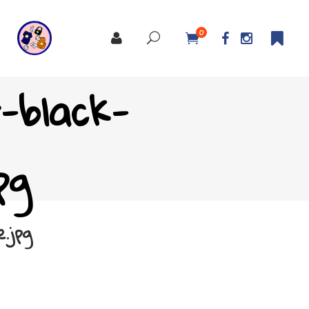
0
t-black-
pg
.jpg