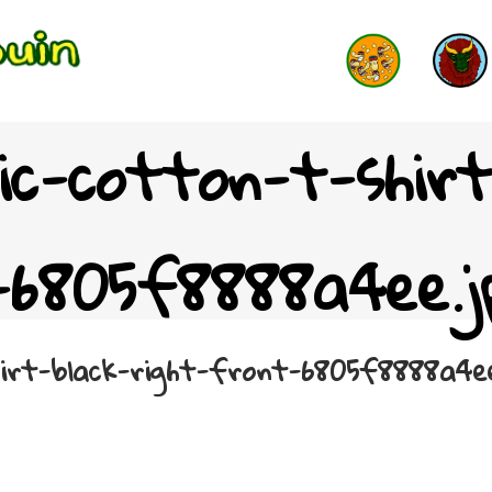
ic-cotton-t-shir
-6805f8888a4ee.j
hirt-black-right-front-6805f8888a4ee