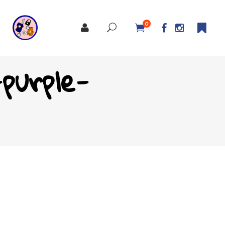
0
purple-