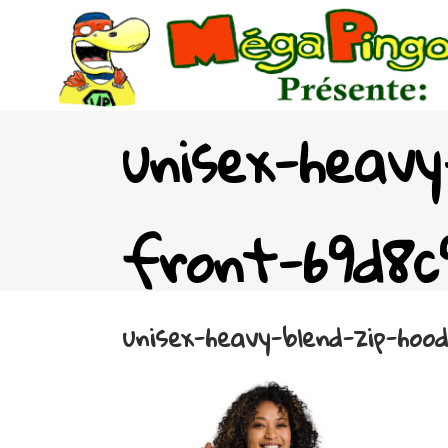
unisex-heavy
front-69d8c9
unisex-heavy-blend-zip-hood