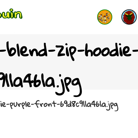
-blend-zip-hoodie-
11a461a.jpg
ie-purple-front-69d8c911a461a.jpg