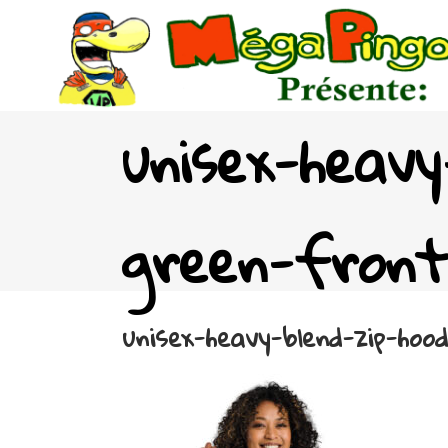
unisex-heavy
green-front-
unisex-heavy-blend-zip-hoo