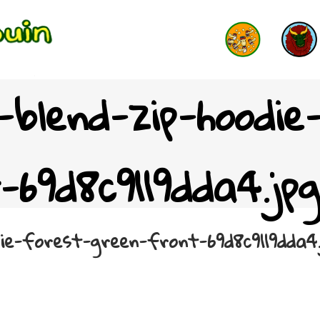
-blend-zip-hoodie
69d8c9119dda4.jpg
die-forest-green-front-69d8c9119dda4.