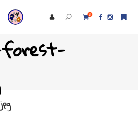
0
-forest-
jpg