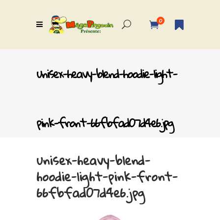
0
unisex-heavy-blend-hoodie-light-
pink-front-66fbfad07d4e6.jpg
unisex-heavy-blend-
hoodie-light-pink-front-
66fbfad07d4e6.jpg