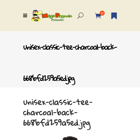
0
unisex-classic-tee-charcoal-back-
668bfd259a5ed.jpg
unisex-classic-tee-
charcoal-back-
668bfd259a5ed.jpg