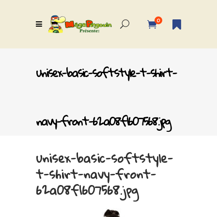
0
unisex-basic-softstyle-t-shirt-
navy-front-62a08f1607568.jpg
unisex-basic-softstyle-
t-shirt-navy-front-
62a08f1607568.jpg