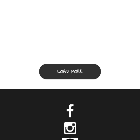
la collaboration entre artiste est très
agréable (pour moi) je tâche donc de
reproduire ceci autant que possible
Pour suivre en direct les publications de
MATTH,...
LOAD MORE