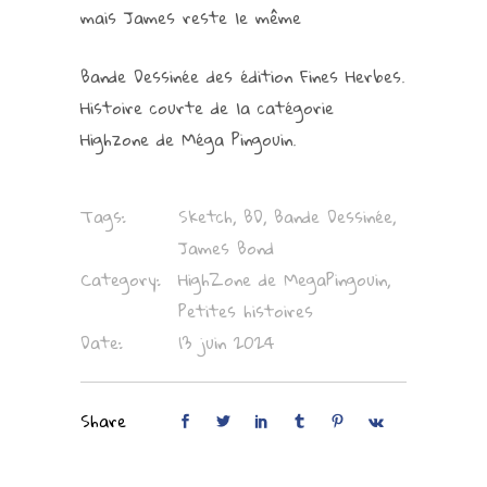
mais James reste le même
Bande Dessinée des édition Fines Herbes.
Histoire courte de la catégorie
Highzone de Méga Pingouin.
Tags:
Sketch, BD, Bande Dessinée,
James Bond
Category:
HighZone de MegaPingouin,
Petites histoires
Date:
13 juin 2024
Share