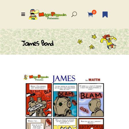
0
James Bond