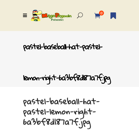
0
pastel-baseball-hat-pastel-
lemon-right-6a3bf8d187a7f.jpg
pastel-baseball-hat-
pastel-lemon-right-
6a3bf8d187a7f.jpg