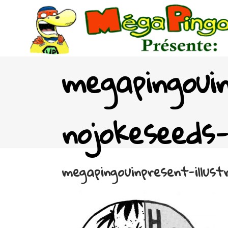
megapingouin
nojokeseeds-
megapingouinpresent-illust