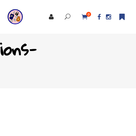
0
ions-