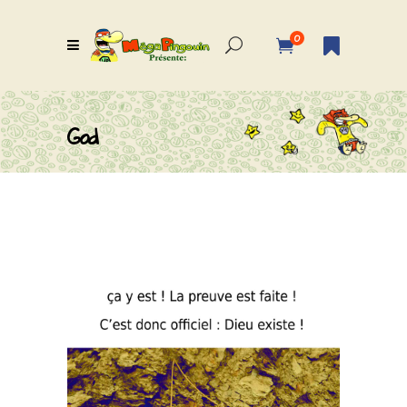
0
God