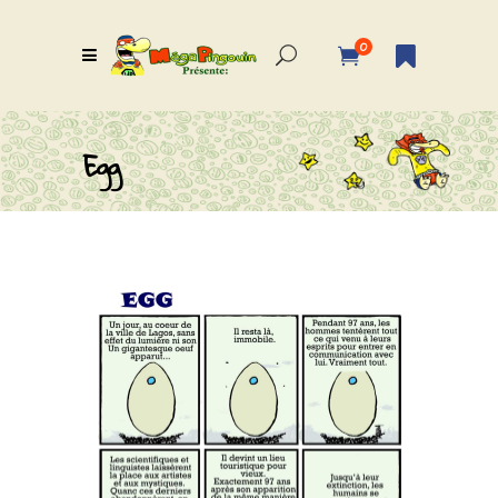
0
Egg