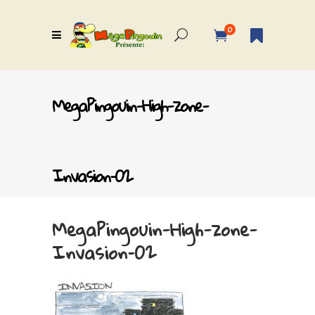
0
MegaPingouin-High-zone-
Invasion–02
MegaPingouin-High-zone-
Invasion–02