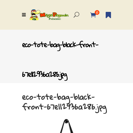
0
eco-tote-bag-black-front-
67e112936a286.jpg
eco-tote-bag-black-
front-67e112936a286.jpg