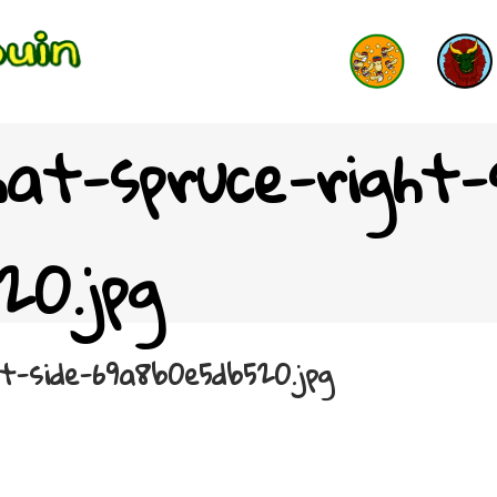
hat-spruce-right-
20.jpg
ht-side-69a8b0e5db520.jpg