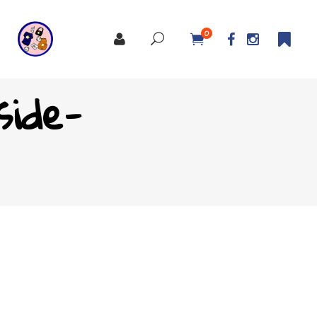
0
side-