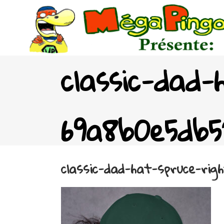
classic-dad-
69a8b0e5db5
classic-dad-hat-spruce-rig