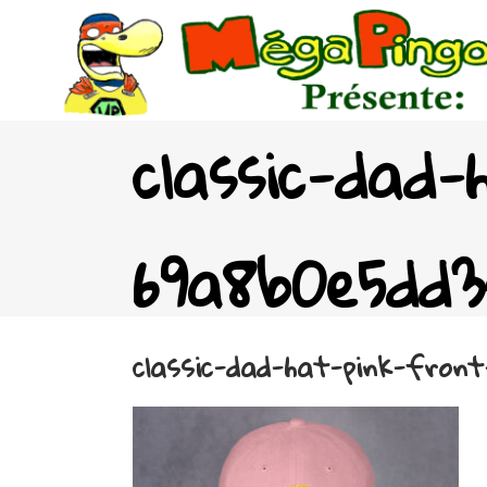
classic-dad-
69a8b0e5dd3
classic-dad-hat-pink-front