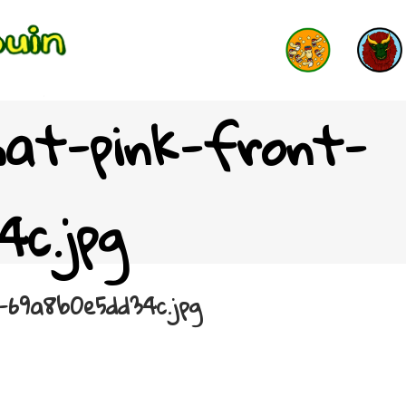
hat-pink-front-
4c.jpg
-69a8b0e5dd34c.jpg