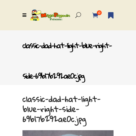
0
classic-dad-hat-light-blue-right-
side-69b17b292ae0c.jpg
classic-dad-hat-light-
blue-right-side-
69b17b292ae0c.jpg