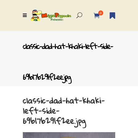
0
classic-dad-hat-khaki-left-side-
69b17b291f2ee.jpg
classic-dad-hat-khaki-
left-side-
69b17b291f2ee.jpg