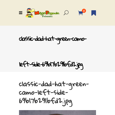
0
classic-dad-hat-green-camo-
left-side-69b17b291bfd2.jpg
classic-dad-hat-green-
camo-left-side-
69b17b291bfd2.jpg