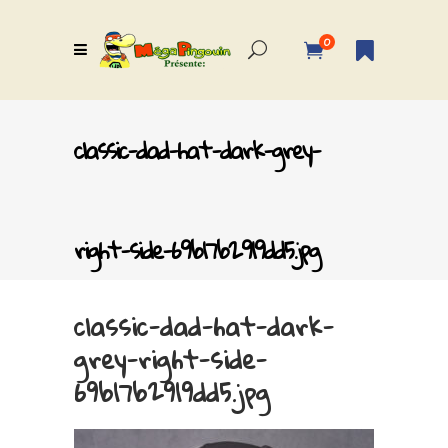
0
classic-dad-hat-dark-grey-
right-side-69b17b2919dd5.jpg
classic-dad-hat-dark-
grey-right-side-
69b17b2919dd5.jpg