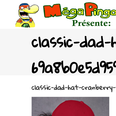
classic-dad-
69a8b0e5d959
classic-dad-hat-cranberry-