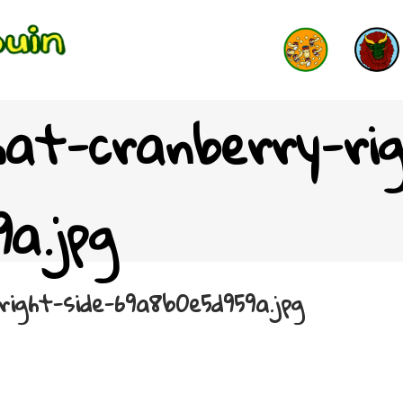
hat-cranberry-rig
a.jpg
right-side-69a8b0e5d959a.jpg