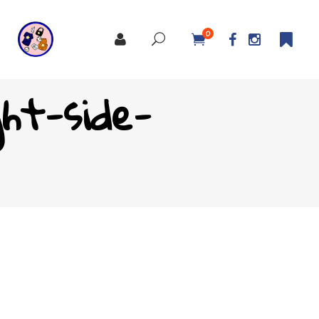
0
ht-side-