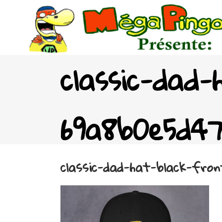
classic-dad
69a8b0e5d47
classic-dad-hat-black-fron