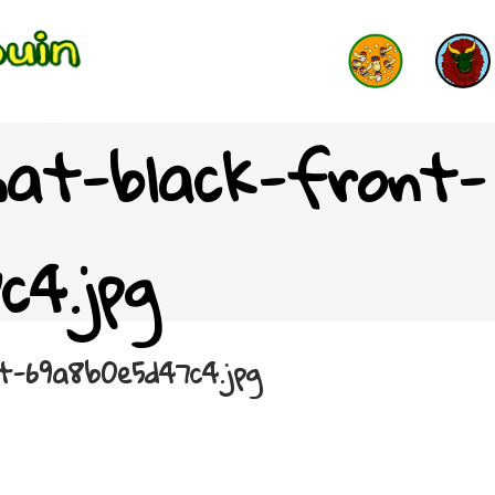
-hat-black-front-
c4.jpg
t-69a8b0e5d47c4.jpg