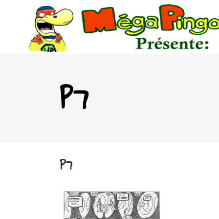
P7
P7