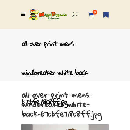
0
all-over-print-mens-
windbreaker-white-back-
all-over-print-mens-
67c6fe718c8ff.jpg
windbreaker-white-
back-67c6fe718c8ff.jpg