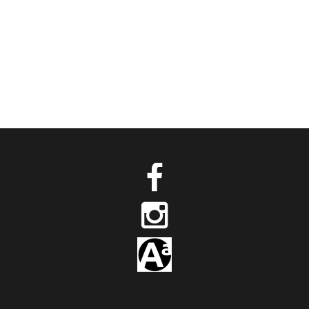
19 Janvier 2021
Mathias
0
0
Watch illustrations
Visions...