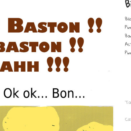
B
Bi
Pin
Ba
Ac
Pin
Ta
Ca