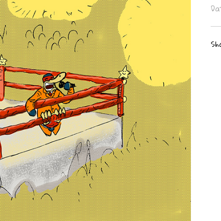
Da
Sh