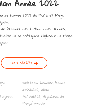
ilan Année 2022
lan de l’année 2022 de Math et Méga
gouin.
nde Dessinée des édition Fines Herbes.
tualité de la catégorie Highzone de Méga
gouin.
SOFT SECRET
gs:
webtoon, humour, bande
dessinées, bilan
tegory:
Actualités, HighZone de
MegaPingouin