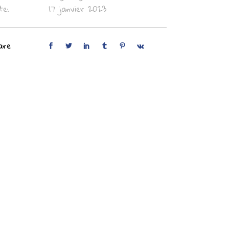
te:
17 janvier 2023
are