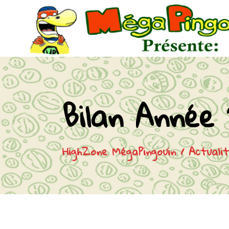
Bilan Année
HighZone MégaPingouin / Actuali