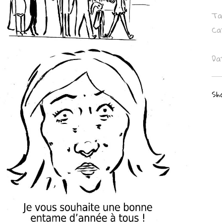
Ta
Ca
Da
Sh