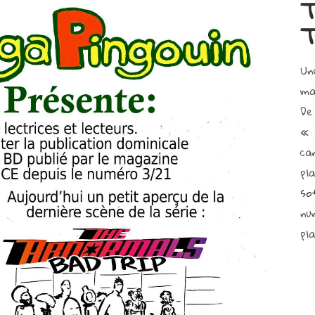
T
T
Un
ma
De
« 
ca
pl
so
nu
pl