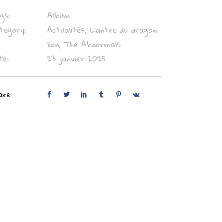
gs:
Album
tegory:
Actualités, L'antre du dragon
lion, The Abnormals
te:
23 janvier 2025
are