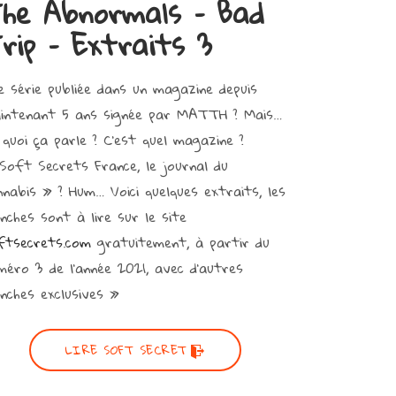
he Abnormals – Bad
rip – Extraits 3
e série publiée dans un magazine depuis
intenant 5 ans signée par MATTH ? Mais…
 quoi ça parle ? C’est quel magazine ?
Soft Secrets France, le journal du
nnabis » ? Hum… Voici quelques extraits, les
anches sont à lire sur le site
ftsecrets.com
gratuitement, à partir du
méro 3 de l’année 2021, avec d’autres
anches exclusives »
LIRE SOFT SECRET